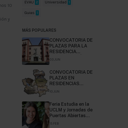
EVAU
2
Universidad
1
mos 10
Guias
1
ión y
MÁS POPULARES
CONVOCATORIA DE
PLAZAS PARA LA
RESIDENCIA
"SANTO TOMÁS DE
03.JUN
VILLANUEVA" DE
CIUDAD-REAL,
CONVOCATORIA DE
CURSO 2024-2025.
PLAZAS EN
RESIDENCIAS
UNIVERSITARIAS DE
10.JUN
CASTILLA-LA
MANCHA PARA EL
Feria Estudia en la
CURSO 2024-2025.
UCLM y Jornadas de
Puertas Abiertas
2024
15.FEB