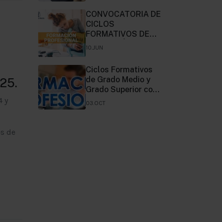
CONVOCATORIA DE
CICLOS
FORMATIVOS DE
FORMACIÓN
10.JUN
PROFESIONAL EN
RÉGIMEN
Ciclos Formativos
PRESENCIAL.
de Grado Medio y
25.
CURSO 2024/2025.
Grado Superior con
vacantes libres sin
 y
03.OCT
listas de espera en
la modalidad
presencial, curso
és de
2023/2024