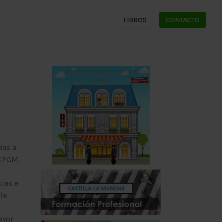
LIBROS
CONTACTO
das a
 CFGM
ias e
la
.
ayor