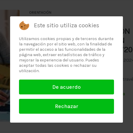
ORIENTACIÓN
CONVOCATORIA DE CICLOS
Este sitio utiliza cookies
FORMATIVOS DE FORMACIÓN
PROFESIONAL EN RÉGIMEN
Utilizamos cookies propias y de terceros durante
la navegación por el sitio web, con la finalidad de
PRESENCIAL. CURSO 2024/20
permitir el acceso a las funcionalidades de la
página web, extraer estadísticas de tráfico y
Periodo de solicitud
:
Entre el
6 de junio
de 2024
mejorar la experiencia del usuario. Puedes
aceptar todas las cookies o rechazar su
el
27 de junio
de 2024 inclusive.
utilización.
La tramitación de solicitudes se realizará a trav
la
plataforma EducamosCLM
De acuerdo
Rechazar
10.JUN