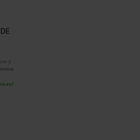
 DE
L
uos y
ermina
ha.es/