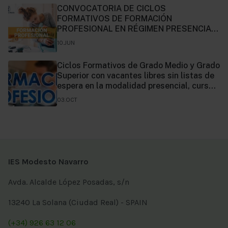
CONVOCATORIA DE CICLOS
FORMATIVOS DE FORMACIÓN
PROFESIONAL EN RÉGIMEN PRESENCIAL.
CURSO 2024/2025.
10.JUN
Ciclos Formativos de Grado Medio y Grado
Superior con vacantes libres sin listas de
espera en la modalidad presencial, curso
2023/2024
03.OCT
IES Modesto Navarro
Avda. Alcalde López Posadas, s/n
13240 La Solana (Ciudad Real) - SPAIN
(+34) 926 63 12 06