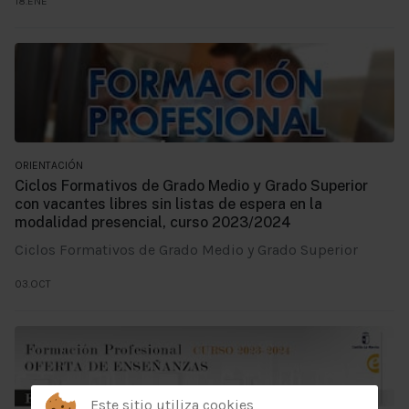
18.ENE
ORIENTACIÓN
Ciclos Formativos de Grado Medio y Grado Superior
con vacantes libres sin listas de espera en la
modalidad presencial, curso 2023/2024
Ciclos Formativos de Grado Medio y Grado Superior
03.OCT
Este sitio utiliza cookies