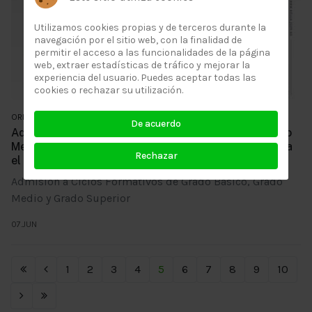
Utilizamos cookies propias y de terceros durante la
navegación por el sitio web, con la finalidad de
permitir el acceso a las funcionalidades de la página
web, extraer estadísticas de tráfico y mejorar la
experiencia del usuario. Puedes aceptar todas las
cookies o rechazar su utilización.
ORIENTACIÓN
De acuerdo
Admisión a Ciclos Formativos de Grado Básico, Grado
Medio y Grado Superior en modalidad presencial, para
Rechazar
el curso 2023/2024
Admisión a Ciclos Formativos de Grado Básico, Grado
Medio y Grado Superior
07.JUN
1
2
3
4
5
6
7
8
9
10